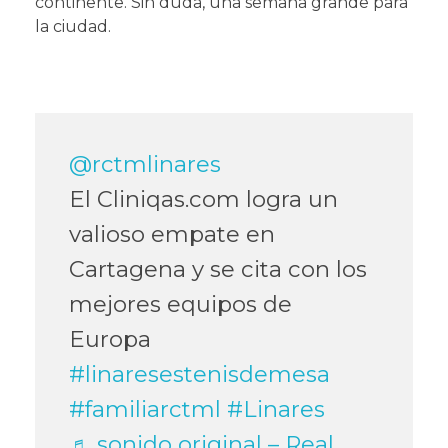
continente. Sin duda, una semana grande para
la ciudad.
@rctmlinares
El Cliniqas.com logra un
valioso empate en
Cartagena y se cita con los
mejores equipos de
Europa
#linaresestenisdemesa
#familiarctml
#Linares
♬ sonido original – Real