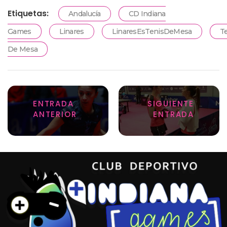
Etiquetas:
Andalucía
CD Indiana
Games
Linares
LinaresEsTenisDeMesa
T
De Mesa
ENTRADA
SIGUIENTE
ANTERIOR
ENTRADA