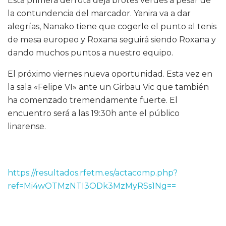
Esta primera derrota deja brotes verdes a pesar de
la contundencia del marcador. Yanira va a dar
alegrías, Nanako tiene que cogerle el punto al tenis
de mesa europeo y Roxana seguirá siendo Roxana y
dando muchos puntos a nuestro equipo.
El próximo viernes nueva oportunidad. Esta vez en
la sala «Felipe VI» ante un Girbau Vic que también
ha comenzado tremendamente fuerte. El
encuentro será a las 19:30h ante el público
linarense.
https://resultados.rfetm.es/actacomp.php?
ref=Mi4wOTMzNTI3ODk3MzMyRSs1Ng==