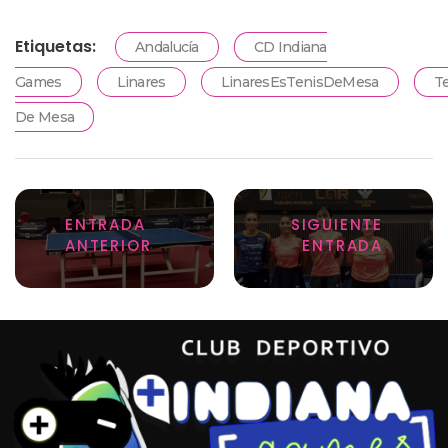
Etiquetas:
Andalucía
CD Indiana
Games
Linares
LinaresEsTenisDeMesa
T
De Mesa
ENTRADA
SIGUIENTE
ANTERIOR
ENTRADA